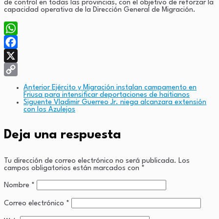
de control en todas las provincias, con el objetivo de reforzar la
capacidad operativa de la Dirección General de Migración.
WhatsApp
Facebook
X
Copy
Anterior
Ejército y Migración instalan campamento en
Friusa para intensificar deportaciones de haitianos
Link
Siguente
Vladimir Guerreo Jr. niega alcanzara extensión
con los Azulejos
Deja una respuesta
Tu dirección de correo electrónico no será publicada.
Los
campos obligatorios están marcados con
*
Nombre
*
Correo electrónico
*