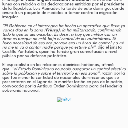
El abogado
Juan Miguel Castillo Pantaleón
se expresó este
lunes con relación a las declaraciones emitidas por el presidente
Link
de la República, Luis Abinader, la tarde de este domingo, donde
anunció un paquete de medidas a tomar contra la migración
irregular.
“El Gobierno en el interregno ha hecho un operativo que lleva ya
varios días en la zona (
Friusa),
la ha militarizado, confirmando
todo lo que se denunciaba. Es decir, si hay que militarizar un
área es porque no está bajo el control de las autoridades. Si
hubo necesidad de eso era porque era un área sin control y a mí
no me lo va a contar nadie porque yo estuve ahí”
, dijo el jurista
Castillo Pantaleón, quien ha tenido gran connotación a nivel
público por su defensa patriótica.
El especialista en las relaciones dominico-haitianas, afirmó
que,
“el Estado Dominicano no podía asegurar un control efectivo
sobre la población y sobre el territorio en esa zona”,
razón por la
que fue menor la cantidad de nacionales dominicanos que se
presentaron en el lugar de la manifestación en pro de la patria,
convocada por la Antigua Orden Dominicana para defender la
soberanía nacional.