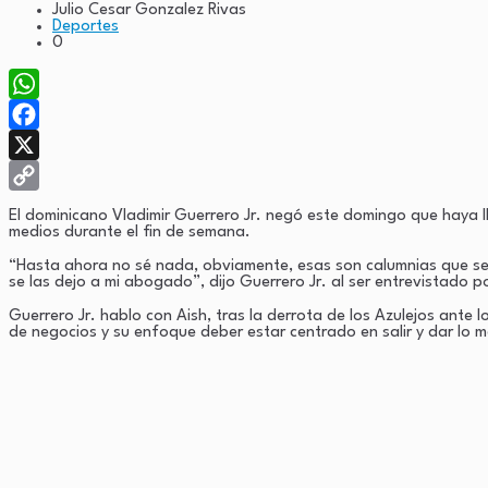
Julio Cesar Gonzalez Rivas
Deportes
0
WhatsApp
Facebook
X
Copy
El dominicano Vladimir Guerrero Jr. negó este domingo que haya 
medios durante el fin de semana.
Link
“Hasta ahora no sé nada, obviamente, esas son calumnias que s
se las dejo a mi abogado”, dijo Guerrero Jr. al ser entrevistado po
Guerrero Jr. hablo con Aish, tras la derrota de los Azulejos ante 
de negocios y su enfoque deber estar centrado en salir y dar lo me