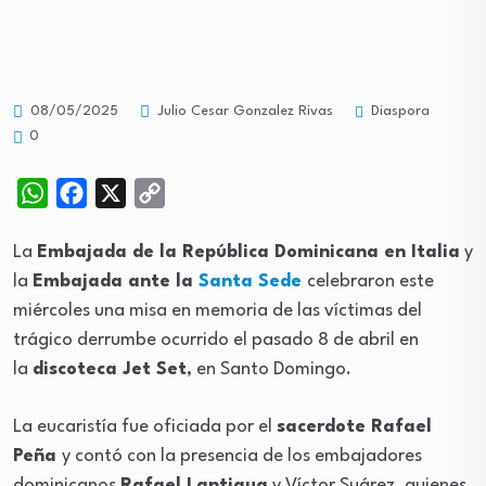
Diaspora
08/05/2025
Julio Cesar Gonzalez Rivas
0
WhatsApp
Facebook
X
Copy
Link
La
Embajada de la República Dominicana en Italia
y
la
Embajada ante la
Santa Sede
celebraron este
miércoles una misa en memoria de las víctimas del
trágico derrumbe ocurrido el pasado 8 de abril en
la
discoteca Jet Set
, en Santo Domingo.
La eucaristía fue oficiada por el
sacerdote Rafael
Peña
y contó con la presencia de los embajadores
dominicanos
Rafael Lantigua
y Víctor Suárez, quienes