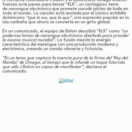
El cantante colombiano J Balvin y el dominicano Omega unieron
fuerzas este jueves para lanzar “KLK”, un contagioso tema
Link
de
merengue electrónico
que promete sacudir pistas de baile en
todo el mundo. La canción está anclada por el icónico estribillo
dominicano
“que lo wa, que lo que”
, una expresión popular en la
isla caribeña que ahora se convierte en un grito global.
En un comunicado, el equipo de Balvin describió “KLK” como
“un
poderoso himno de merengue electrónico diseñado para prender
la escena musical mundial”
. La fusión mezcla la energía
característica del merengue con una producción moderna y
electrónica, creando un sonido vibrante y futurista.
“Es un tema que captura la esencia pura de la firma del ‘Rey del
Mambo’ de Omega, al tiempo que le infunde un toque futurista
que sólo J Balvin es capaz de manifestar”
, destaca el
comunicado.