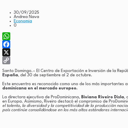
30/09/2025
Andrea Nava
Economia
0
WhatsApp
Facebook
X
Copy
Santo Domingo.– El Centro de Exportación e Inversión de la Repú
España
, del 30 de septiembre al 2 de octubre.
Link
Este encuentro es reconocido como uno de los más importantes a n
dominicana en el mercado europeo.
La directora ejecutiva de ProDominicana,
Biviana Riveiro Disla
, 
en Europa. Asimismo, Riveiro destacó el compromiso de ProDominic
el talento, la diversidad y la competitividad de la producción nac
país continúe consolidándose en los más altos estándares internac