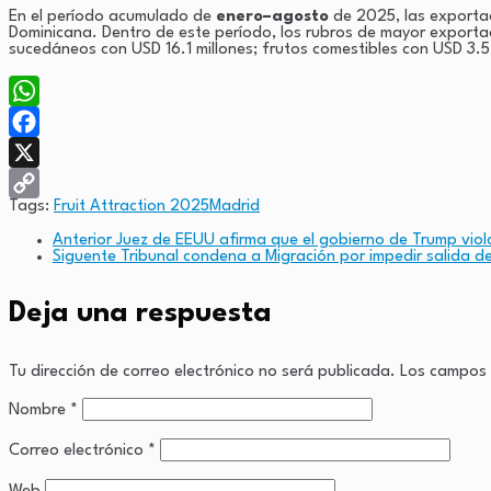
En el período acumulado de
enero–agosto
de 2025, las exporta
Dominicana. Dentro de este período, los rubros de mayor exportac
sucedáneos con USD 16.1 millones; frutos comestibles con USD 3.5 
WhatsApp
Facebook
X
Tags:
Fruit Attraction 2025
Madrid
Copy
Anterior
Juez de EEUU afirma que el gobierno de Trump viol
Link
Siguente
Tribunal condena a Migración por impedir salida d
Deja una respuesta
Tu dirección de correo electrónico no será publicada.
Los campos 
Nombre
*
Correo electrónico
*