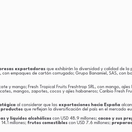
presas exportadoras
que exhibirán la diversidad y calidad de la
, con empaques de cartón corrugado; Grupo Banamiel, SAS, con ban
 y mango; Fresh Tropical Fruits Freshtrop SRL, con mango, ajíes 
cates, mangos, zapotes, cocos y ajíes habaneros; Caribio Fresh Fru
atégica
al considerar que las
exportaciones hacia España
alca
 productos
que reflejan la diversificación del país en el mercado e
as y líquidos alcohólicos
con USD 48.9 millones;
cacao y sus pr
14.1 millones;
frutos comestibles
con USD 7.6 millones;
preparac