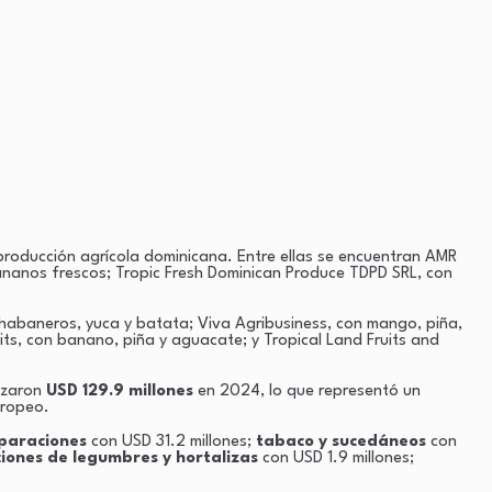
 producción agrícola dominicana. Entre ellas se encuentran AMR
anos frescos; Tropic Fresh Dominican Produce TDPD SRL, con
habaneros, yuca y batata; Viva Agribusiness, con mango, piña,
its, con banano, piña y aguacate; y Tropical Land Fruits and
nzaron
USD 129.9 millones
en 2024, lo que representó un
uropeo.
eparaciones
con USD 31.2 millones;
tabaco y sucedáneos
con
iones de legumbres y hortalizas
con USD 1.9 millones;