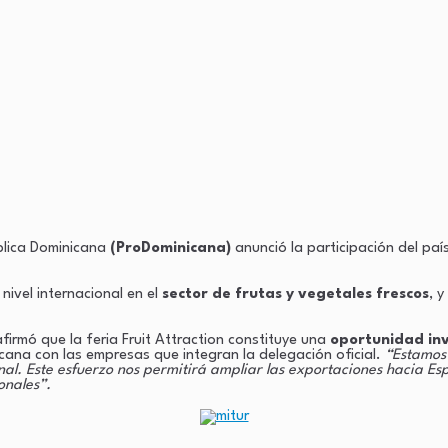
blica Dominicana
(ProDominicana)
anunció la participación del país
ivel internacional en el
sector de frutas y vegetales frescos
, 
afirmó que la feria Fruit Attraction constituye una
oportunidad in
ana con las empresas que integran la delegación oficial.
“Estamos 
ional. Este esfuerzo nos permitirá ampliar las exportaciones hacia E
ionales”.